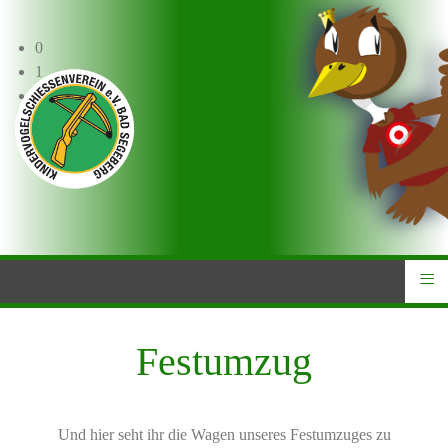
0
1
2
3
4
≡
Festumzug
Und hier seht ihr die Wagen unseres Festumzuges zu