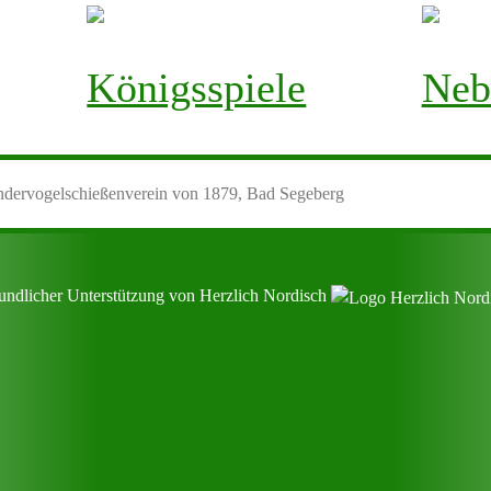
Königsspiele
Neb
dervogelschießenverein von 1879, Bad Segeberg
eundlicher Unterstützung von Herzlich Nordisch