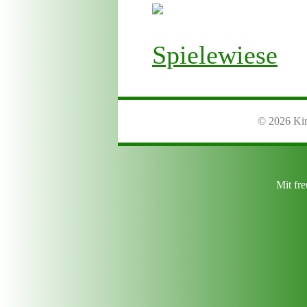
Spielewiese
©
2026
Kin
Mit fr