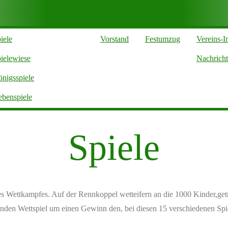
iele
Vorstand
Festumzug
Vereins-I
ielewiese
Nachrich
nigsspiele
benspiele
Spiele
es Wettkampfes. Auf der Rennkoppel wetteifern an die 1000 Kinder,ge
nden Wettspiel um einen Gewinn den, bei diesen 15 verschiedenen Spie