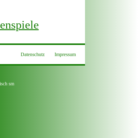
enspiele
Datenschutz
Impressum