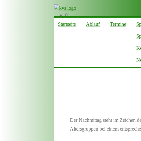
0
1
Startseite
Ablauf
Termine
Sp
2
Sp
3
4
Kö
Ne
Der Nachmittag steht im Zeichen d
Altersgruppen bei einem entspreche