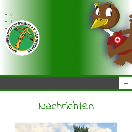
0
1
2
3
4
≡
Nachrichten